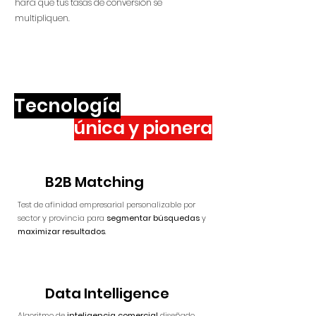
hará que tus tasas de conversión se
multipliquen.
Tecnología
única y pionera
B2B Matching
Test de afinidad empresarial personalizable por
sector y provincia para
segmentar búsquedas
y
maximizar resultados
.
Data Intelligence
Algoritmo de
inteligencia comercial
diseñado