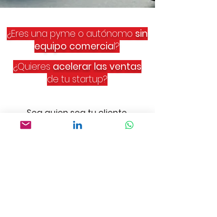
¿Eres una pyme o autónomo
sin
equipo comercia
l?
¿Quieres
acelerar las ventas
de tu startup?
Sea quien sea tu cliente,
Check te ayuda a encontrarlo.
Activa tu prueba
gratuita
Tu
plan incluye:
Test de
afinidad empresarial